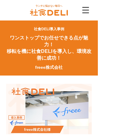
ランチに悩まない毎日へ
​社食DELI導入事例
ワンストップでお任せできる点が魅
力！
移転を機に社食DELIを導入し、環境改
善に成功！
freee株式会社