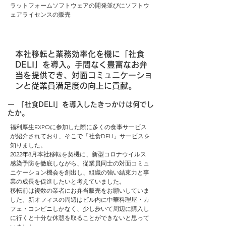
ラットフォームソフトウェアの開発並びにソフトウ
ェアライセンスの販売
本社移転と業務効率化を機に「社食
DELI」を導入。手間なく豊富なお弁
当を提供でき、対面コミュニケーショ
ンと従業員満足度の向上に貢献。
ー 「社食DELI」を導入したきっかけは何でし
たか。
福利厚生EXPOに参加した際に多くの食事サービス
が紹介されており、そこで「社食DELI」サービスを
知りました。
2022年
8月本社移転を契機に、新型コロナウイルス
感染予防を徹底しながら、従業員同士の対面コミュ
ニケーション機会を創出し、組織の強い結束力と事
業の成長を促進したいと考えていました
。
移転前は複数の業者にお弁当販売をお願いしていま
した。
新オフィスの周辺はビル内に中華料理屋・カ
フェ・コンビニしかなく、少し歩いて周辺に購入し
に行くと十分な休憩を取ることができないと思って