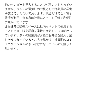
他のベンダーを導入することでバランスをとってい
ますが、ランチの選択肢の中核として従業員の昼食
を支えていただいております。現金だけでなく電子
決済が利用できる点は社員にとっても手軽で利便性
に繋がっています。
また
通常の販売スペースは
社内イベントで使用する
こともあり、販売場所を柔軟に変更して頂き助かっ
ています。多くの従業員がお昼にお弁当を購入し
楽
しそうに食べているところを見かけ、社員間のコミ
ュニケーション
のきっかけになっているので嬉しく
思います。