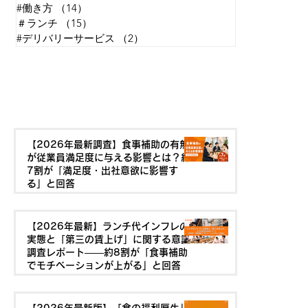
#働き方
（14）
14件の記事
＃ランチ
（15）
15件の記事
#デリバリーサービス
（2）
2件の記事
最新の記事を見る
【2026年最新調査】食事補助の有無
が従業員満足度に与える影響とは？約
7割が「満足度・出社意欲に影響す
る」と回答
【2026年最新】ランチ代インフレの
実態と「第三の賃上げ」に関する意識
調査レポート——約8割が「食事補助
でモチベーションが上がる」と回答