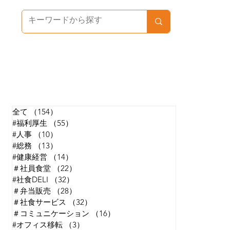
カテゴリで探す
全て
（154）
154件の記事
#福利厚生
（55）
55件の記事
#人事
（10）
10件の記事
#総務
（13）
13件の記事
#健康経営
（14）
14件の記事
＃社員食堂
（22）
22件の記事
#社食DELI
（32）
32件の記事
＃弁当販売
（28）
28件の記事
＃社食サービス
（32）
32件の記事
＃コミュニケーション
（16）
16件の記事
#オフィス移転
（3）
3件の記事