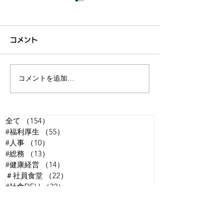
コメント
コメントを追加…
オフィスでの福利厚生と
福利厚生の一環
しての弁当提供のメリッ
デリバリーサー
トとは?
の効果とは？
全て
（154）
154件の記事
#福利厚生
（55）
55件の記事
#人事
（10）
10件の記事
#総務
（13）
13件の記事
#健康経営
（14）
14件の記事
＃社員食堂
（22）
22件の記事
#社食DELI
（32）
32件の記事
＃弁当販売
（28）
28件の記事
＃社食サービス
（32）
32件の記事
＃コミュニケーション
（16）
16件の記事