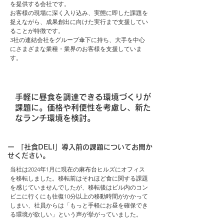
を提供する会社です。
お客様の現場に深く入り込み、実態に即した課題を
捉えながら、成果創出に向けた実行まで支援してい
ることが特徴です。
3社の連結会社をグループ傘下に持ち、大手を中心
にさまざまな業種・業界のお客様を支援していま
す。
手軽に昼食を調達できる環境づくりが
課題に。価格や利便性を考慮し、新た
なランチ環境を検討。
ー 「社食DELI」導入前の課題についてお聞か
せください。
当社は2024年1月に現在の麻布台ヒルズにオフィス
を移転しました。移転前はそれほど食に関する課題
を感じていませんでしたが、移転後はビル内のコン
ビニに行くにも往復10分以上の移動時間がかかって
しまい、社員からは「もっと手軽にお昼を確保でき
る環境が欲しい」という声が挙がっていました。