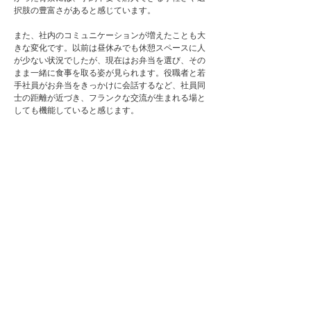
択肢の豊富さがあると感じています。
また、社内のコミュニケーションが増えたことも大
きな変化です。以前は昼休みでも休憩スペースに人
が少ない状況でしたが、現在はお弁当を選び、その
まま一緒に食事を取る姿が見られます。役職者と若
手社員がお弁当をきっかけに会話するなど、社員同
士の距離が近づき、フランクな交流が生まれる場と
しても機能していると感じます。
最近では、社員から「野菜中心のお弁当も増やして
ほしい」といったリクエストが届き、「社食DELI」
が社内に定着し始めています。「社食DELI」は単な
る食事サービスというだけではなく、働く環境の満
足度向上や社員同士のつながりを深める存在となっ
ています。