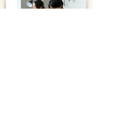
社内イベントなどで定期的に弁当を手配する機会が
ある方は弁当の発注先である飲食店や仕入れ業者が
多様であるため、その中から自社に合った発注先を
見つけることが難しく、発注先の情報収集や選定に
時間やコストがかかる場合もあります。
社食DELI
をご導入頂いている企業様なら
提携する
350ブランド以上の弁当製造業者からご希望に合う
商品を担当スタッフがご提案させていただきますの
で、選定にかかる時間やコストを大幅に削減するこ
とが可能です！
社食DELIについてもっと知りたい方へ
サービス詳細を見る