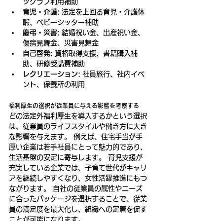
ツクラブ利用補助
育児・介護:
 法定を上回る育児・介護休
暇、ベビーシッター補助
慶弔・災害:
 結婚祝い金、出産祝い金、
傷病見舞金、災害見舞金
自己啓発:
 資格取得支援、書籍購入補
助、研修受講費補助
レクリエーション:
 社員旅行、社内イベ
ント、保養所の利用
福利厚生の選択が従業員に与える影響を考察する
どの法定外福利厚生を導入するかという選択
は、従業員のライフスタイルや働き方に大き
な影響を与えます。 例えば、住宅手当が手
厚い企業は若手社員にとって魅力的であり、
生活基盤の安定に寄与します。 育児支援が
充実している企業では、子育て世代がキャリ
アを継続しやすくなり、女性活躍推進にもつ
ながります。 自社の従業員の属性やニーズ
に合ったパッケージを選択することで、従業
員の満足度を最大化し、組織への定着を促す
ことが可能になります。