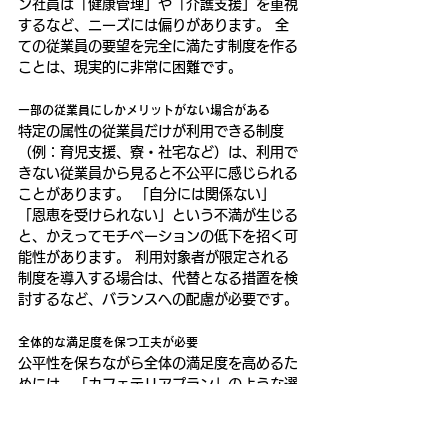
ン社員は「健康管理」や「介護支援」を重視
するなど、ニーズには偏りがあります。 全
ての従業員の要望を完全に満たす制度を作る
ことは、現実的に非常に困難です。
一部の従業員にしかメリットがない場合がある
特定の属性の従業員だけが利用できる制度
（例：育児支援、寮・社宅など）は、利用で
きない従業員から見ると不公平に感じられる
ことがあります。 「自分には関係ない」
「恩恵を受けられない」という不満が生じる
と、かえってモチベーションの低下を招く可
能性があります。 利用対象者が限定される
制度を導入する場合は、代替となる措置を検
討するなど、バランスへの配慮が必要です。
全体的な満足度を保つ工夫が必要
公平性を保ちながら全体の満足度を高めるた
めには、「カフェテリアプラン」のような選
択型の福利厚生を導入するのも一つの解決策
です。 従業員に一定のポイントを付与し、
用意されたメニューの中から自分に必要なサ