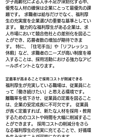
少子高齢化による人手不足が深刻化する中、
優秀な人材の確保は企業にとって最優先の課
題です。 求職者は給与だけでなく、福利厚
生の充実度を企業選びの重要な基準としてい
ます。 魅力的な福利厚生がある企業は、求
人市場において競合他社との差別化を図るこ
とができ、応募者数の増加が期待できま
す。 特に、「住宅手当」や「リフレッシュ
休暇」など、求職者のニーズが高い制度を導
入することは、採用活動における強力なアピ
ールポイントとなります。
定着率が高まることで採用コストが削減できる
福利厚生が充実している職場は、従業員にと
って「働き続けたい」と思える環境です。 
離職率を低下させ、従業員の定着を図ること
は、企業の安定成長に不可欠です。 従業員
が長く定着すれば、新たな人材を採用・教育
するためのコストや時間を大幅に削減するこ
とができます。 採用コストの削減分をさら
なる福利厚生の充実に充てることで、好循環
を生み出すことが可能になります。