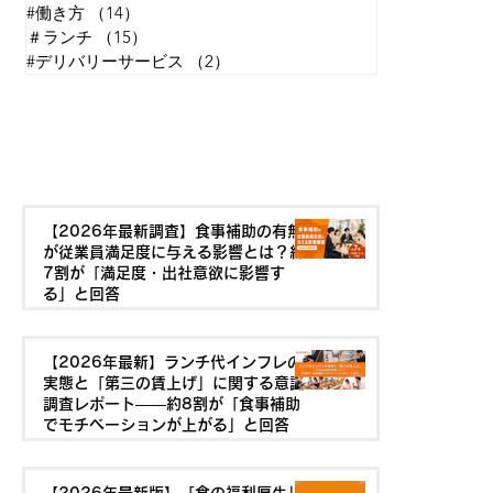
#働き方
（14）
14件の記事
＃ランチ
（15）
15件の記事
#デリバリーサービス
（2）
2件の記事
最新の記事を見る
【2026年最新調査】食事補助の有無
が従業員満足度に与える影響とは？約
7割が「満足度・出社意欲に影響す
る」と回答
【2026年最新】ランチ代インフレの
実態と「第三の賃上げ」に関する意識
調査レポート——約8割が「食事補助
でモチベーションが上がる」と回答