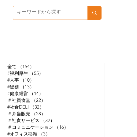
カテゴリで探す
全て
（154）
154件の記事
#福利厚生
（55）
55件の記事
#人事
（10）
10件の記事
#総務
（13）
13件の記事
#健康経営
（14）
14件の記事
＃社員食堂
（22）
22件の記事
#社食DELI
（32）
32件の記事
＃弁当販売
（28）
28件の記事
＃社食サービス
（32）
32件の記事
＃コミュニケーション
（16）
16件の記事
#オフィス移転
（3）
3件の記事