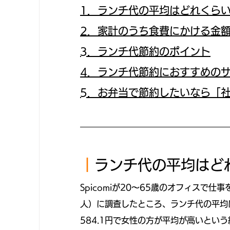
1．ランチ代の平均はどれくら
2．家計のうち食費にかける金
3．ランチ代節約のポイント
4．ランチ代節約におすすめの
5．
お弁当で節約したいなら「社
｜
ランチ代の平均はど
Spicomiが20〜65歳のオフィスで仕
人）に調査したところ、ランチ代の平均は全
584.1円で女性の方が平均が高いとい