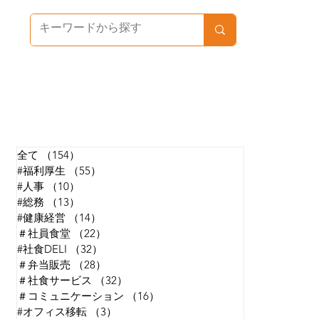
カテゴリで探す
全て
（154）
154件の記事
#福利厚生
（55）
55件の記事
#人事
（10）
10件の記事
#総務
（13）
13件の記事
#健康経営
（14）
14件の記事
＃社員食堂
（22）
22件の記事
#社食DELI
（32）
32件の記事
＃弁当販売
（28）
28件の記事
＃社食サービス
（32）
32件の記事
＃コミュニケーション
（16）
16件の記事
#オフィス移転
（3）
3件の記事