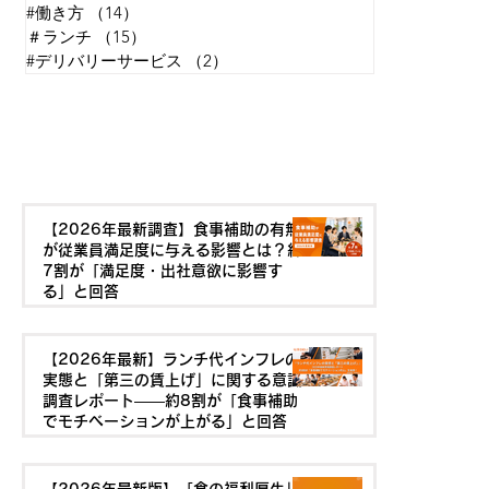
#働き方
（14）
14件の記事
＃ランチ
（15）
15件の記事
#デリバリーサービス
（2）
2件の記事
最新の記事を見る
【2026年最新調査】食事補助の有無
が従業員満足度に与える影響とは？約
7割が「満足度・出社意欲に影響す
る」と回答
【2026年最新】ランチ代インフレの
実態と「第三の賃上げ」に関する意識
調査レポート——約8割が「食事補助
でモチベーションが上がる」と回答