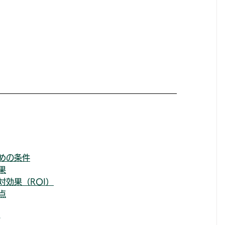
めの条件
果
効果（ROI）
点
Q