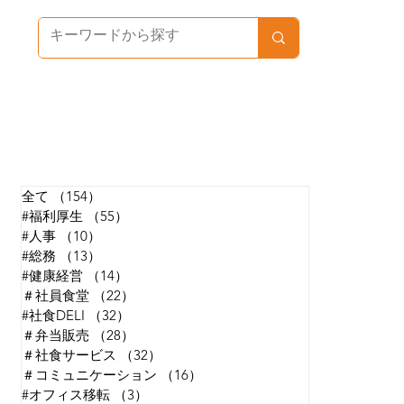
カテゴリで探す
全て
（154）
154件の記事
#福利厚生
（55）
55件の記事
#人事
（10）
10件の記事
#総務
（13）
13件の記事
#健康経営
（14）
14件の記事
＃社員食堂
（22）
22件の記事
#社食DELI
（32）
32件の記事
＃弁当販売
（28）
28件の記事
＃社食サービス
（32）
32件の記事
＃コミュニケーション
（16）
16件の記事
#オフィス移転
（3）
3件の記事