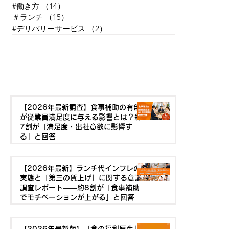
#働き方
（14）
14件の記事
＃ランチ
（15）
15件の記事
#デリバリーサービス
（2）
2件の記事
最新の記事を見る
【2026年最新調査】食事補助の有無
が従業員満足度に与える影響とは？約
7割が「満足度・出社意欲に影響す
る」と回答
【2026年最新】ランチ代インフレの
実態と「第三の賃上げ」に関する意識
調査レポート——約8割が「食事補助
でモチベーションが上がる」と回答