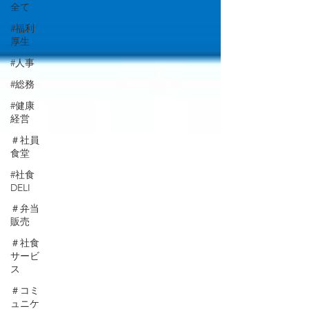
全て
#福利
厚生
#人事
#総務
#健康
経営
＃社員
食堂
#社食
DELI
＃弁当
販売
＃社食
サービ
ス
＃コミ
ュニケ