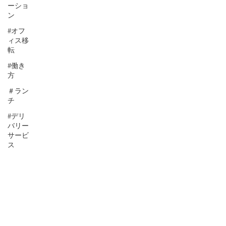
ーショ
ン
#オフ
ィス移
転
#働き
方
＃ラン
チ
#デリ
バリー
サービ
ス